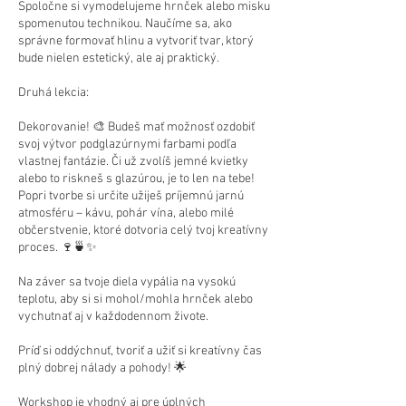
Spoločne si vymodelujeme hrnček alebo misku
spomenutou technikou. Naučíme sa, ako
správne formovať hlinu a vytvoriť tvar, ktorý
bude nielen estetický, ale aj praktický.
Druhá lekcia:
Dekorovanie! 🎨 Budeš mať možnosť ozdobiť
svoj výtvor podglazúrnymi farbami podľa
vlastnej fantázie. Či už zvolíš jemné kvietky
alebo to riskneš s glazúrou, je to len na tebe!
Popri tvorbe si určite užiješ príjemnú jarnú
atmosféru – kávu, pohár vína, alebo milé
občerstvenie, ktoré dotvoria celý tvoj kreatívny
proces. 🍷🍵✨
Na záver sa tvoje diela vypália na vysokú
teplotu, aby si si mohol/mohla hrnček alebo
vychutnať aj v každodennom živote.
Príď si oddýchnuť, tvoriť a užiť si kreatívny čas
plný dobrej nálady a pohody! 🌟
Workshop je vhodný aj pre úplných