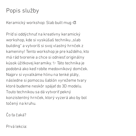
e
n
Popis služby
é
Keramický workshop: Slab built mug 🎨
Príď si oddýchnuť na kreatívny keramický
workshop, kde si vyskúšaš techniku „slab
building“ a vytvoríš si svoj vlastný hrnček z
kameniny! Tento workshop je pre každého, kto
má rád tvorenie a chce si odniesť originálny
kúsok úžitkovej keramiky. ✨ Táto technika je
podobná ako keď robíte medovníkový domček.
Najprv si vyvalkáme hlinu na tenké pláty,
následne si pomocou šablón vyrežeme tvary
ktoré budeme neskôr spájať do 3D modelu.
Touto technikou sa dá vytvoriť pekný
konzistentný hrnček, ktorý vyzerá ako by bol
točený na kruhu.
Čo ťa čaká?
Prvá lekcia: