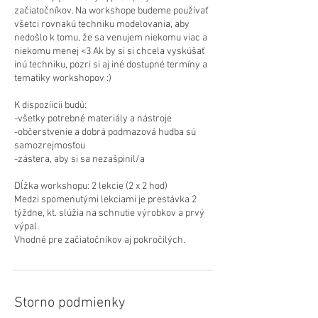
začiatočníkov. Na workshope budeme používať
všetci rovnakú techniku modelovania, aby
nedošlo k tomu, že sa venujem niekomu viac a
niekomu menej <3 Ak by si si chcela vyskúšať
inú techniku, pozri si aj iné dostupné termíny a
tematiky workshopov :)
K dispozíicii budú:
-všetky potrebné materiály a nástroje
-občerstvenie a dobrá podmazová hudba sú
samozrejmosťou
-zástera, aby si sa nezašpinil/a
Dĺžka workshopu: 2 lekcie (2 x 2 hod)
Medzi spomenutými lekciami je prestávka 2
týždne, kt. slúžia na schnutie výrobkov a prvý
výpal.
Vhodné pre začiatočníkov aj pokročilých.
Storno podmienky