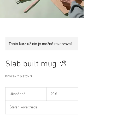
Tento kurz už nie je možné rezervovať.
Slab built mug 🎨
hrnček z plátov :)
90
eur
Ukončené
U
90 €
k
o
Štefánikova trieda
n
č