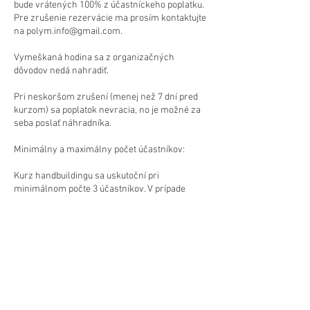
bude vrátených 100% z účastníckeho poplatku.
Pre zrušenie rezervácie ma prosím kontaktujte
na polym.info@gmail.com.
Vymeškaná hodina sa z organizačných
dôvodov nedá nahradiť.
Pri neskoršom zrušení (menej než 7 dní pred
kurzom) sa poplatok nevracia, no je možné za
seba poslať náhradníka.
Minimálny a maximálny počet účastníkov:
Kurz handbuildingu sa uskutoční pri
minimálnom počte 3 účastníkov. V prípade
nenaplnenia minimálneho počtu si organizátor
vyhradzuje právo kurz zrušiť, pričom
účastníkom bude vrátený celý poplatok.
Maximálny počet účastníkov je 4, preto je
registrácia platná až po potvrdení dostupnosti
miesta.
Zdravotný stav: